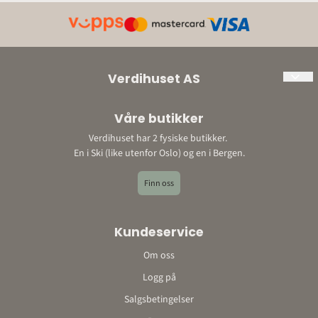
Verdihuset AS
Org. nr: 897198452
Våre butikker
Adresse:
Verdihuset har 2 fysiske butikker.
Ski: Bråtenveien 3, 1423 Ski
En i Ski (like utenfor Oslo) og en i Bergen.
Bergen: Storetveitvegen 22, 5067 Bergen
E-post: post@verdihuset.no
Finn oss
Telefon: 410 88 888
Kontonummer: 9052 10 96348o
Kundeservice
Om oss
Logg på
Salgsbetingelser