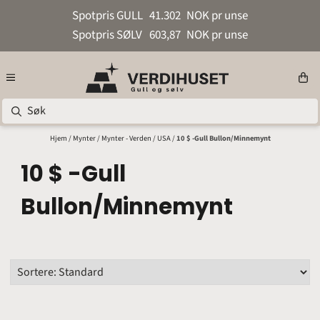
Hopp til innhold
Spotpris GULL
41.302
NOK pr unse
Spotpris SØLV
603,87
NOK pr unse
Hjem
/
Mynter
/
Mynter - Verden
/
USA
/
10 $ -Gull Bullon/Minnemynt
10 $ -Gull
Bullon/Minnemynt