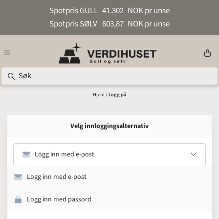
Hopp til innhold
Spotpris GULL
41.302
NOK pr unse
Spotpris SØLV
603,87
NOK pr unse
Hjem
/
Logg på
Velg innloggingsalternativ
Logg inn med e-post
Logg inn med e-post
Logg inn med passord