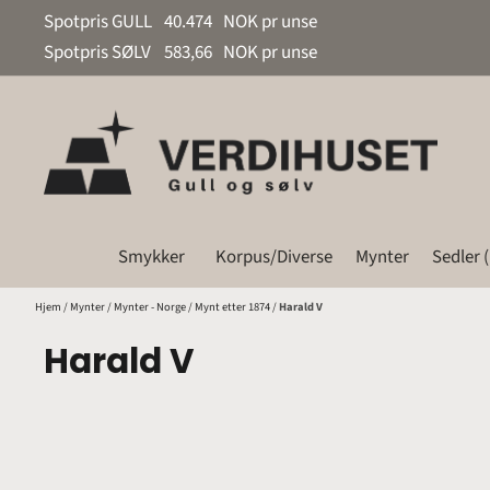
Hopp til innhold
Spotpris GULL
40.474
NOK pr unse
Spotpris SØLV
583,66
NOK pr unse
Smykker
Korpus/Diverse
Mynter
Sedler 
Hjem
/
Mynter
/
Mynter - Norge
/
Mynt etter 1874
/
Harald V
Harald V