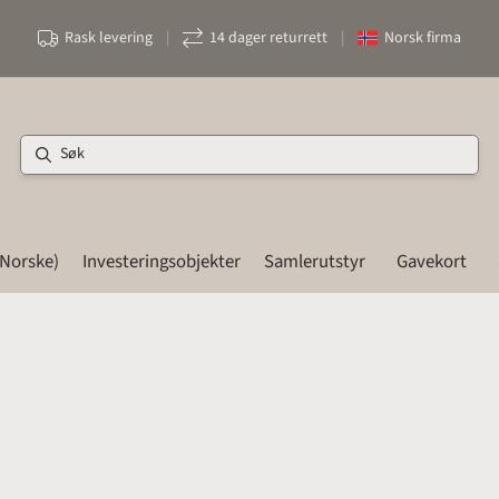
Rask levering
|
14 dager returrett
|
Norsk firma
(Norske)
Investeringsobjekter
Samlerutstyr
Gavekort