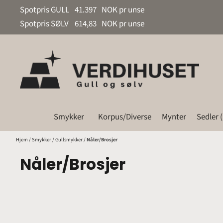
Hopp til innhold
Spotpris GULL
41.397
NOK pr unse
Spotpris SØLV
614,83
NOK pr unse
Smykker
Korpus/Diverse
Mynter
Sedler 
Hjem
/
Smykker
/
Gullsmykker
/
Nåler/Brosjer
Nåler/Brosjer