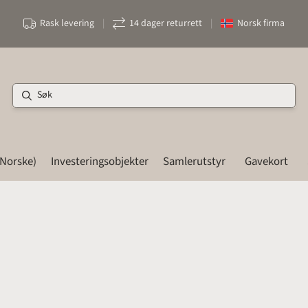
Rask levering
|
14 dager returrett
|
Norsk firma
(Norske)
Investeringsobjekter
Samlerutstyr
Gavekort