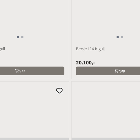
gull
Brosje i 14 K gull
20.100,-
Kjøp
Kjøp