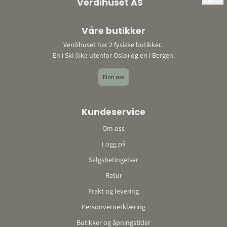
Verdihuset AS
Org. nr: 897198452
Våre butikker
Adresse:
Verdihuset har 2 fysiske butikker.
Ski: Bråtenveien 3, 1423 Ski
En i Ski (like utenfor Oslo) og en i Bergen.
Bergen: Storetveitvegen 22, 5067 Bergen
E-post: post@verdihuset.no
Finn oss
Telefon: 410 88 888
Kontonummer: 9052 10 96348o
Kundeservice
Om oss
Logg på
Salgsbetingelser
Retur
Frakt og levering
Personvernerklæring
Butikker og åpningstider