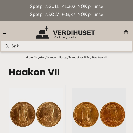
Hopp til innhold
Spotpris GULL
41.302
NOK pr unse
Spotpris SØLV
603,87
NOK pr unse
Hjem
/
Mynter
/
Mynter - Norge
/
Mynt etter 1874
/
Haakon VII
Haakon VII