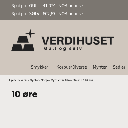
Hopp til innhold
Spotpris GULL
41.074
NOK pr unse
Spotpris SØLV
602,67
NOK pr unse
Smykker
Korpus/Diverse
Mynter
Sedler 
Hjem
/
Mynter
/
Mynter - Norge
/
Mynt etter 1874
/
Oscar II
/
10 øre
10 øre