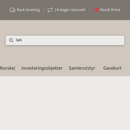
Rask levering
|
14 dager returrett
|
Norsk firma
(Norske)
Investeringsobjekter
Samlerutstyr
Gavekort