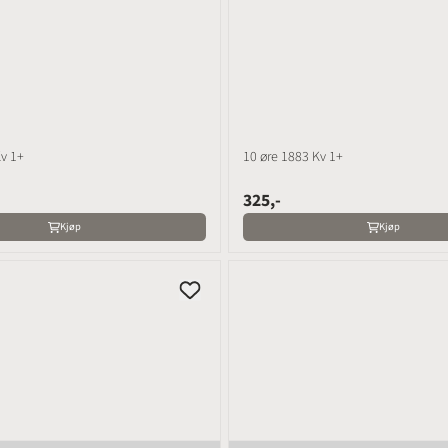
Kv 1+
10 øre 1883 Kv 1+
325,-
Kjøp
Kjøp