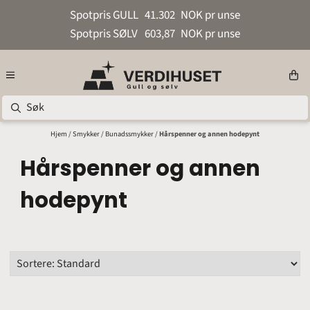
Hopp til innhold
Spotpris GULL
41.302
NOK pr unse
Spotpris SØLV
603,87
NOK pr unse
Hjem
/
Smykker
/
Bunadssmykker
/
Hårspenner og annen hodepynt
Hårspenner og annen
hodepynt