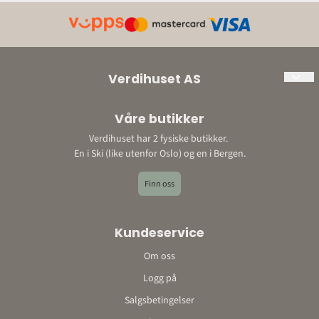
Verdihuset AS
Org. nr: 897198452
Våre butikker
Adresse:
Verdihuset har 2 fysiske butikker.
Ski: Bråtenveien 3, 1423 Ski
En i Ski (like utenfor Oslo) og en i Bergen.
Bergen: Storetveitvegen 22, 5067 Bergen
E-post: post@verdihuset.no
Finn oss
Telefon: 410 88 888
Kontonummer: 9052 10 96348o
Kundeservice
Om oss
Logg på
Salgsbetingelser