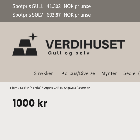
Hopp til innhold
Spotpris GULL
41.302
NOK pr unse
Spotpris SØLV
603,87
NOK pr unse
Smykker
Korpus/Diverse
Mynter
Sedler 
Hjem
/
Sedler (Norske)
/
Utgave 1 til 8
/
Utgave 3
/
1000 kr
1000 kr