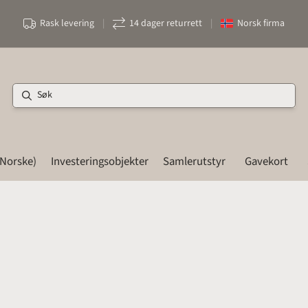
Rask levering
|
14 dager returrett
|
Norsk firma
(Norske)
Investeringsobjekter
Samlerutstyr
Gavekort