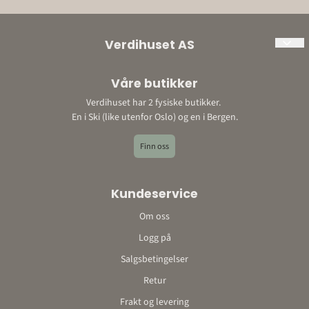
Verdihuset AS
Org. nr: 897198452
Våre butikker
Adresse:
Verdihuset har 2 fysiske butikker.
Ski: Bråtenveien 3, 1423 Ski
En i Ski (like utenfor Oslo) og en i Bergen.
Bergen: Storetveitvegen 22, 5067 Bergen
E-post: post@verdihuset.no
Finn oss
Telefon: 410 88 888
Kontonummer: 9052 10 96348o
Kundeservice
Om oss
Logg på
Salgsbetingelser
Retur
Frakt og levering