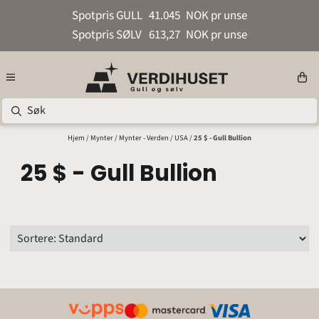
Hopp til innhold
Spotpris GULL
41.045
NOK pr unse
Spotpris SØLV
613,27
NOK pr unse
Hjem
/
Mynter
/
Mynter - Verden
/
USA
/
25 $ - Gull Bullion
25 $ - Gull Bullion