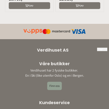
Kjøp
Kjøp
Verdihuset AS
Org. nr: 897198452
Våre butikker
Adresse:
Verdihuset har 2 fysiske butikker.
Ski: Bråtenveien 3, 1423 Ski
En i Ski (like utenfor Oslo) og en i Bergen.
Bergen: Storetveitvegen 22, 5067 Bergen
E-post: post@verdihuset.no
Finn oss
Telefon: 410 88 888
Kontonummer: 9052 10 96348o
Kundeservice