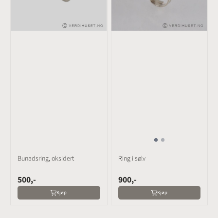
Bunadsring, oksidert
Ring i sølv
500,-
900,-
Kjøp
Kjøp