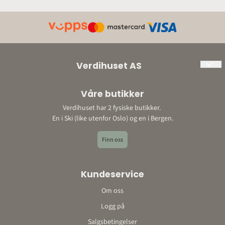
Verdihuset AS
Org. nr: 897198452
Våre butikker
Adresse:
Verdihuset har 2 fysiske butikker.
Ski: Bråtenveien 3, 1423 Ski
En i Ski (like utenfor Oslo) og en i Bergen.
Bergen: Storetveitvegen 22, 5067 Bergen
E-post: post@verdihuset.no
Finn oss
Telefon: 410 88 888
Kontonummer: 9052 10 96348o
Kundeservice
Om oss
Logg på
Salgsbetingelser