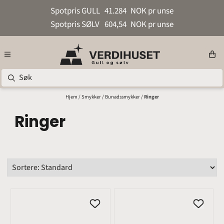
Hopp til innhold
Spotpris GULL
41.284
NOK pr unse
Spotpris SØLV
604,54
NOK pr unse
Hjem
/
Smykker
/
Bunadssmykker
/
Ringer
Ringer