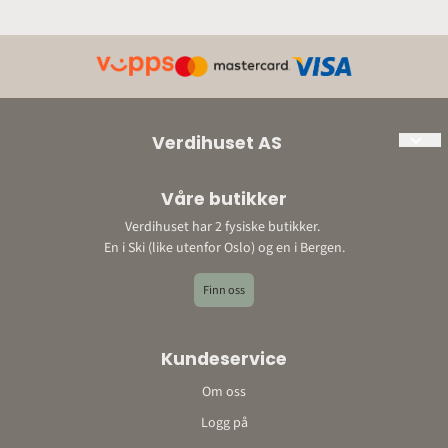
Verdihuset AS
Org. nr: 897198452
Våre butikker
Adresse:
Verdihuset har 2 fysiske butikker.
Ski: Bråtenveien 3, 1423 Ski
En i Ski (like utenfor Oslo) og en i Bergen.
Bergen: Storetveitvegen 22, 5067 Bergen
E-post: post@verdihuset.no
Finn oss
Telefon: 410 88 888
Kontonummer: 9052 10 96348o
Kundeservice
Om oss
Logg på